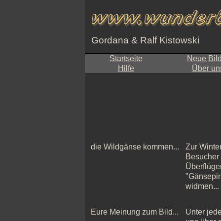
Gordana & Ralf Kistowski
Startseite
Neue Bil
Hilfe
Über un
die Wildgänse kommen...
Zur Winte
Besucher 
Überflügen
"Gänsepir
widmen...
Eure Meinung zum Bild...
Unter jede