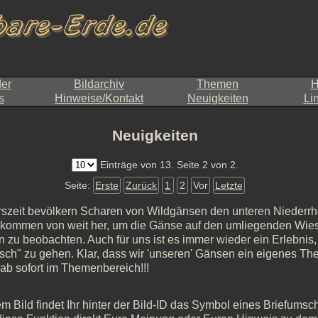
der
Bildarchiv
Themen
H
s
Hinweise/Kontakt
Neuigkeiten
Li
Neuigkeiten
Einträge von 13. Seite 2 von 2.
Seite:
Erste
Zurück
1
2
Vor
Letzte
rszeit bevölkern Scharen von Wildgänsen den unteren Niederrh
kommen von weit her, um die Gänse auf den umliegenden Wies
 zu beobachten. Auch für uns ist es immer wieder ein Erlebnis,
sch" zu gehen. Klar, dass wir 'unseren' Gänsen ein eigenes T
 ab sofort im Themenbereich!!!
m Bild findet Ihr hinter der Bild-ID das Symbol eines Briefumschl