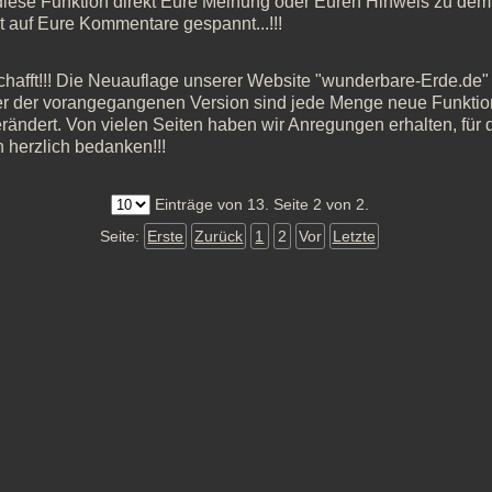
diese Funktion direkt Eure Meinung oder Euren Hinweis zu dem 
t auf Eure Kommentare gespannt...!!!
chafft!!! Die Neuauflage unserer Website "wunderbare-Erde.de" is
 der vorangegangenen Version sind jede Menge neue Funkti
ändert. Von vielen Seiten haben wir Anregungen erhalten, für di
 herzlich bedanken!!!
Einträge von 13. Seite 2 von 2.
Seite:
Erste
Zurück
1
2
Vor
Letzte