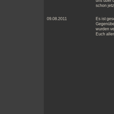
uns über 
schon jetz
09.08.2011
Es ist ges
Gegenüber
wurden ver
Euch allen