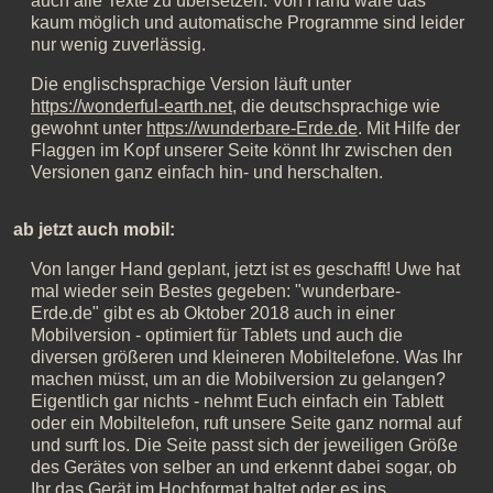
auch alle Texte zu übersetzen. Von Hand wäre das
kaum möglich und automatische Programme sind leider
nur wenig zuverlässig.
Die englischsprachige Version läuft unter
https://wonderful-earth.net
, die deutschsprachige wie
gewohnt unter
https://wunderbare-Erde.de
. Mit Hilfe der
Flaggen im Kopf unserer Seite könnt Ihr zwischen den
Versionen ganz einfach hin- und herschalten.
ab jetzt auch mobil:
Von langer Hand geplant, jetzt ist es geschafft! Uwe hat
mal wieder sein Bestes gegeben: "wunderbare-
Erde.de" gibt es ab Oktober 2018 auch in einer
Mobilversion - optimiert für Tablets und auch die
diversen größeren und kleineren Mobiltelefone. Was Ihr
machen müsst, um an die Mobilversion zu gelangen?
Eigentlich gar nichts - nehmt Euch einfach ein Tablett
oder ein Mobiltelefon, ruft unsere Seite ganz normal auf
und surft los. Die Seite passt sich der jeweiligen Größe
des Gerätes von selber an und erkennt dabei sogar, ob
Ihr das Gerät im Hochformat haltet oder es ins