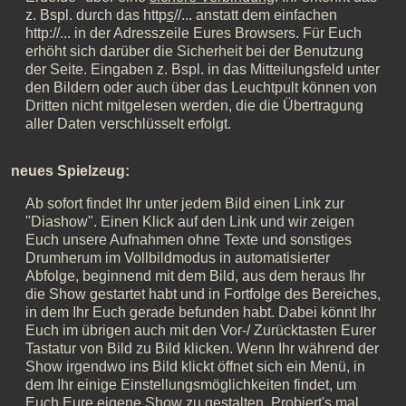
z. Bspl. durch das http
s
//... anstatt dem einfachen
http://... in der Adresszeile Eures Browsers. Für Euch
erhöht sich darüber die Sicherheit bei der Benutzung
der Seite. Eingaben z. Bspl. in das Mitteilungsfeld unter
den Bildern oder auch über das Leuchtpult können von
Dritten nicht mitgelesen werden, die die Übertragung
aller Daten verschlüsselt erfolgt.
neues Spielzeug:
Ab sofort findet Ihr unter jedem Bild einen Link zur
"Diashow". Einen Klick auf den Link und wir zeigen
Euch unsere Aufnahmen ohne Texte und sonstiges
Drumherum im Vollbildmodus in automatisierter
Abfolge, beginnend mit dem Bild, aus dem heraus Ihr
die Show gestartet habt und in Fortfolge des Bereiches,
in dem Ihr Euch gerade befunden habt. Dabei könnt Ihr
Euch im übrigen auch mit den Vor-/ Zurücktasten Eurer
Tastatur von Bild zu Bild klicken. Wenn Ihr während der
Show irgendwo ins Bild klickt öffnet sich ein Menü, in
dem Ihr einige Einstellungsmöglichkeiten findet, um
Euch Eure eigene Show zu gestalten. Probiert's mal