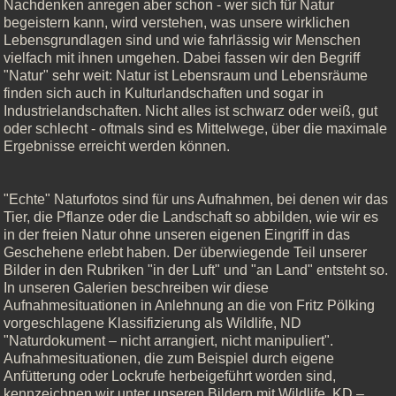
Nachdenken anregen aber schon - wer sich für Natur
begeistern kann, wird verstehen, was unsere wirklichen
Lebensgrundlagen sind und wie fahrlässig wir Menschen
vielfach mit ihnen umgehen. Dabei fassen wir den Begriff
"Natur" sehr weit: Natur ist Lebensraum und Lebensräume
finden sich auch in Kulturlandschaften und sogar in
Industrielandschaften. Nicht alles ist schwarz oder weiß, gut
oder schlecht - oftmals sind es Mittelwege, über die maximale
Ergebnisse erreicht werden können.
"Echte" Naturfotos sind für uns Aufnahmen, bei denen wir das
Tier, die Pflanze oder die Landschaft so abbilden, wie wir es
in der freien Natur ohne unseren eigenen Eingriff in das
Geschehene erlebt haben. Der überwiegende Teil unserer
Bilder in den Rubriken "in der Luft" und "an Land" entsteht so.
In unseren Galerien beschreiben wir diese
Aufnahmesituationen in Anlehnung an die von Fritz Pölking
vorgeschlagene Klassifizierung als Wildlife, ND
"Naturdokument – nicht arrangiert, nicht manipuliert".
Aufnahmesituationen, die zum Beispiel durch eigene
Anfütterung oder Lockrufe herbeigeführt worden sind,
kennzeichnen wir unter unseren Bildern mit Wildlife, KD –