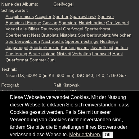
Name des Albums:
Greifvögel
Schlagwörter:
Accipiter nisus
Accipiter
Sperber
Sparrowhawk
Sperwer
Epervier d Europe
Gavilan
Sparviere
Habichtartige
Greifvoegel
Voegel
alle Bilder
Raubvogel
Greifvogel
Sperberhorst
Sperbernest
Nest
Brutplatz
Nistplatz
Sperberbrutplatz
Weibchen
Sperberweibchen
Nachwuchs
Sperbernestlinge
Nestlinge
Jungvoegel
Sperberkueken
Kueken
juvenil
Juvenilkleid
betteln
Fuetterung
Beute
nistend
Nistzeit
Verhalten
Laubwald
Horst
Querformat
Sommer
Juni
Technik:
Nikon DX, 600/4.0 (in KB: 900 mm), ISO 640, f 4.0, 1/160 Sek.
Fotograf:
Ralf Kistowski
Aufnahmesituation:
Wildlife, ND
Diese Webseite verwendet Cookies. Mit der Nutzung
Ansichten:
1342
dieser Webseite erklären Sie sich einverstanden, dass
Cookies gesetzt werden. Falls Sie mit unserer
Verwendung von Cookies nicht einverstanden sind,
ändern Sie bitte die Einstellungen Ihres Browers oder
Copyright © - 2026 - Gordana & Ralf Kistowski
verlassen diese Webseite.
Mehr erfahren.
OK