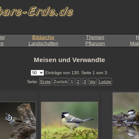
der
Bildarchiv
Themen
H
re
Landschaften
Pflanzen
Makr
Meisen und Verwandte
Einträge von 130. Seite 1 von 3.
Seite:
Erste
Zurück
1
2
3
Vor
Letzte