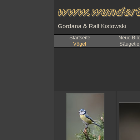
Gordana & Ralf Kistowski
Startseite
Neue Bil
Vögel
Säugetie