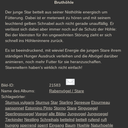
Bruthöhle
Der junge Star bettelt aus seiner Nisthöhle energisch um 
Fütterung. Dabei ist er meterweit zu hören und mit seinem 
leuchtend gelben Schnabel auch nicht gerade unauffällig. Er 
verlässt sich dabei aber immer noch auf de Schutz der Höhle: 
Bei der kleinsten für ihn ungewohnten Störung zieht er sich 
schnell ins Höhleninnere zurück. 
Es ist beeindruckend, mit wieviel Energie die jungen Stare ihrem 
ständigen Hunger Ausdruck verleihen und die Altvögel darüber 
animieren, noch mehr Futter für sie heranzuschaffen. 
Stareneltern haben's wirklich nicht einfach!
Bild-ID:
21583
Name des Albums:
Rabenvögel / Stare
Schlagwörter:
Sturnus vulgaris
Sturnus
Star
Starling
Spreeuw
Etourneau
sansonnet
Estornino Pinto
Storno
Stare
Singvoegel
Sperlingsvoegel
Voegel
alle Bilder
Jungvogel
Jungvoegel
Tierkinder
Nestling
Schreihals
bettelnd
bettelt
rufend
ruft
hungrig
sperrend
sperrt
Eingang
Baum
Hoehle
Naturhoehle