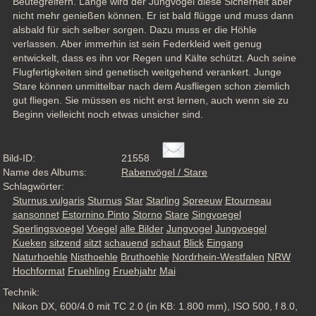
Beutegreifern. Lange wird der Jungvogel diese Sicherheit aber 
nicht mehr genießen können. Er ist bald flügge und muss dann 
alsbald für sich selber sorgen. Dazu muss er die Höhle 
verlassen. Aber immerhin ist sein Federkleid weit genug 
entwickelt, dass es ihn vor Regen und Kälte schützt. Auch seine 
Flugfertigkeiten sind genetisch weitgehend verankert. Junge 
Stare können unmittelbar nach dem Ausfliegen schon ziemlich 
gut fliegen. Sie müssen es nicht erst lernen, auch wenn sie zu 
Beginn vielleicht noch etwas unsicher sind.
Bild-ID:
21558
Name des Albums:
Rabenvögel / Stare
Schlagwörter:
Sturnus vulgaris
Sturnus
Star
Starling
Spreeuw
Etourneau
sansonnet
Estornino Pinto
Storno
Stare
Singvoegel
Sperlingsvoegel
Voegel
alle Bilder
Jungvogel
Jungvoegel
Kueken
sitzend
sitzt
schauend
schaut
Blick
Eingang
Naturhoehle
Nisthoehle
Bruthoehle
Nordrhein-Westfalen
NRW
Hochformat
Fruehling
Fruehjahr
Mai
Technik:
Nikon DX, 600/4.0 mit TC 2.0 (in KB: 1.800 mm), ISO 500, f 8.0,