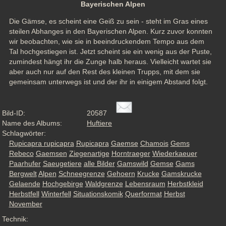
Bayerischen Alpen
Die Gämse, es scheint eine Geiß zu sein - steht im Gras eines 
steilen Abhanges in den Bayerischen Alpen. Kurz zuvor konnten 
wir beobachten, wie sie in beeindruckendem Tempo aus dem 
Tal hochgestiegen ist. Jetzt scheint sie ein wenig aus der Puste, 
zumindest hängt ihr die Zunge halb heraus. Vielleicht wartet sie 
aber auch nur auf den Rest des kleinen Trupps, mit dem sie 
gemeinsam unterwegs ist und der ihr in einigem Abstand folgt.
Bild-ID:
20587
Name des Albums:
Huftiere
Schlagwörter:
Rupicapra rupicapra
Rupicapra
Gaemse
Chamois
Gems
Rebeco
Gaemsen
Ziegenartige
Horntraeger
Wiederkaeuer
Paarhufer
Saeugetiere
alle Bilder
Gamswild
Gemse
Gams
Bergwelt
Alpen
Schneegrenze
Gehoern
Krucke
Gamskrucke
Gelaende
Hochgebirge
Waldgrenze
Lebensraum
Herbstkleid
Herbstfell
Winterfell
Situationskomik
Querformat
Herbst
November
Technik: