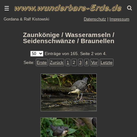
Gordana & Ralf Kistowski
Datenschutz
|
Impressum
Zaunkönige / Wasseramseln /
Seidenschwänze / Braunellen
Einträge von 165. Seite 2 von 4.
Seite:
Erste
Zurück
1
2
3
4
Vor
Letzte