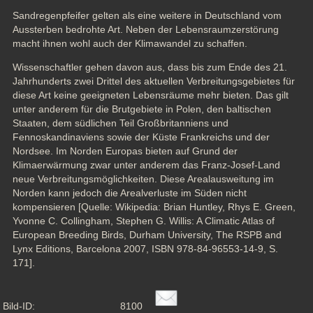
Sandregenpfeifer gelten als eine weitere in Deutschland vom 
Aussterben bedrohte Art. Neben der Lebensraumzerstörung 
macht ihnen wohl auch der Klimawandel zu schaffen.
Wissenschaftler gehen davon aus, dass bis zum Ende des 21. 
Jahrhunderts zwei Drittel des aktuellen Verbreitungsgebietes für 
diese Art keine geeigneten Lebensräume mehr bieten. Das gilt 
unter anderem für die Brutgebiete in Polen, den baltischen 
Staaten, dem südlichen Teil Großbritanniens und 
Fennoskandinaviens sowie der Küste Frankreichs und der 
Nordsee. Im Norden Europas bieten auf Grund der 
Klimaerwärmung zwar unter anderem das Franz-Josef-Land 
neue Verbreitungsmöglichkeiten. Diese Arealausweitung im 
Norden kann jedoch die Arealverluste im Süden nicht 
kompensieren [Quelle: Wikipedia: Brian Huntley, Rhys E. Green, 
Yvonne C. Collingham, Stephen G. Willis: A Climatic Atlas of 
European Breeding Birds, Durham University, The RSPB and 
Lynx Editions, Barcelona 2007, ISBN 978-84-96553-14-9, S. 
171].
Bild-ID:
8100