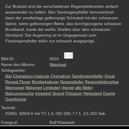
Zur Brutzeit sind die verschiedenen Regenpfeiferarten einfach 
auseinander zu halten. Den Sandregenpfeifer kennzeichnet 
dann der zweifarbige gelborange Schnabel mit der schwarzen 
Spitze, seine gelborangen Beine, das durchgezogene schwarze 
Brustband, sowie der weiße Streifen über dem schwarzen 
Stirnband. Der Augenring ist im Gegegensatz zum 
Flussregenpfeifer dafür nur schwach ausgeprägt...
Bild-ID:
6624
Name des Albums:
Watvögel
Schlagwörter:
Mai
Charadrius hiaticula
Charadrius
Sandregenpfeifer
Great
Ringed Plover
Bontbekplevier
Regenpfeifer
Regenpfeiferartige
Watvoegel
Watvogel
Limikolen
Voegel
alle Bilder
Nahrungssuche
trippelnd
Strand
Flutsaum
Helgoland
Duene
Querformat
Technik:
D300s, 500/4.0 mit TC 1.4, ISO 200, f 7.1, 1/1.250 Sek.
Fotograf:
Ralf Kistowski
Aufnahmesituation:
Wildlife, ND