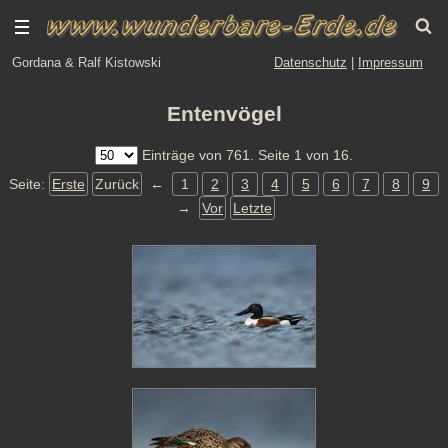
Gordana & Ralf Kistowski
Datenschutz
|
Impressum
Entenvögel
Einträge von 761. Seite 1 von 16.
Seite:
Erste
Zurück
←
1
2
3
4
5
6
7
8
9
→
Vor
Letzte