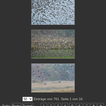
Einträge von 761. Seite 1 von 16.
Seite:
Erste
Zurück
←
1
2
3
4
5
6
7
8
9