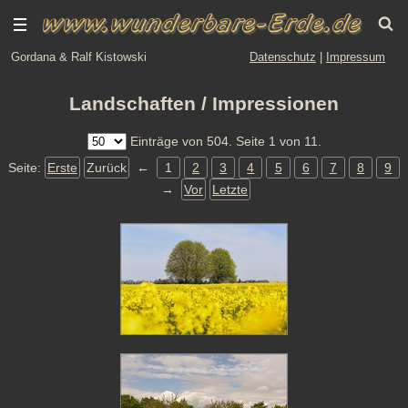
Gordana & Ralf Kistowski
Datenschutz
|
Impressum
Landschaften / Impressionen
Einträge von 504. Seite 1 von 11.
Seite:
Erste
Zurück
←
1
2
3
4
5
6
7
8
9
→
Vor
Letzte