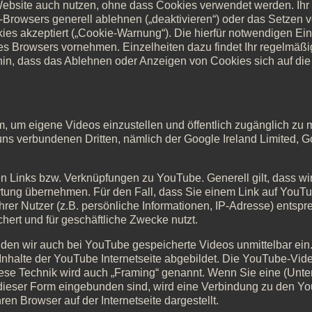
 Website auch nutzen, ohne dass Cookies verwendet werden. Ih
t-Browsers generell ablehnen („deaktivieren“) oder das Setzen
okies akzeptiert („Cookie-Warnung“). Die hierfür notwendigen Ei
s Browsers vornehmen. Einzelheiten dazu findet Ihr regelmäßig
in, dass das Ablehnen oder Anzeigen von Cookies sich auf die 
m, um eigene Videos einzustellen und öffentlich zugänglich zu
uns verbundenen Dritten, nämlich der Google Ireland Limited, 
en Links bzw. Verknüpfungen zu YouTube. Generell gilt, dass wir f
ortung übernehmen. Für den Fall, dass Sie einem Link auf YouTu
hrer Nutzer (z.B. persönliche Informationen, IP-Adresse) entsp
ert und für geschäftliche Zwecke nutzt.
inden wir auch bei YouTube gespeicherte Videos unmittelbar ein
Inhalte der YouTube Internetseite abgebildet. Die YouTube-Vid
ese Technik wird auch „Framing“ genannt. Wenn Sie eine (Unter
 dieser Form eingebunden sind, wird eine Verbindung zu den Yo
hren Browser auf der Internetseite dargestellt.