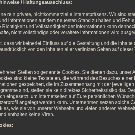
hinweise / Haftungsausschluss:
eine rein private, nichtkommerzielle Internetpräsenz. Wir sind s
n und Informationen auf dem neuesten Stand zu halten und Fehle
e Richtigkeit und Vollständigkeit der Informationen kann denn
hafte, nicht vollständige oder veraltete Informationen wird ausg
lt, dass wir keinerlei Einfluss auf die Gestaltung und die Inhalte
ausdrücklich von den Inhalten aller verlinkten Seiten auf dieser
ehreren Stellen so genannte Cookies. Sie dienen dazu, unser A
ookies sind kleine Textateien, die während des Besuches einer 
mationen gespeichert, die im Zusammenhang mit der jeweiligen 
amme sind, stellen sie kein direktes Sicherheitsrisiko dar. De
h eingesetzt, um Internetseiten auf Eure persönlichen Wünsc
utzerprofil angelegt werden kann. Unternehmen setzen solche C
es, wie sie von unserer Webseite und vielen anderen Webseit
d enthalten keine Viren.
okies: