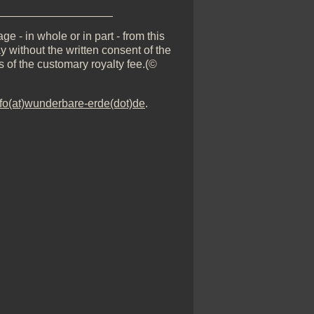
__________________
e - in whole or in part - from this
y without the written consent of the
s of the customary royalty fee.(©
nfo(at)wunderbare-erde(dot)de
.