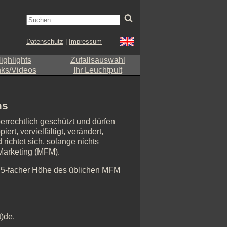
Datenschutz
|
Impressum
ighlights
Zufallsauswahl
nks/Videos
Ihr Leuchtpult
ms
errechtlich geschützt und dürfen
rt, vervielfältigt, verändert,
richtet sich, solange nichts
-Marketing (MFM).
n 5-facher Höhe des üblichen MFM
t)de
.