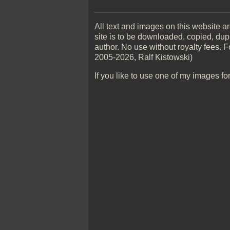
_____________________________
All text and images on this website are
site is to be downloaded, copied, dupl
author. No use without royalty fees. F
2005-2026, Ralf Kistowski)
If you like to use one of my images fo