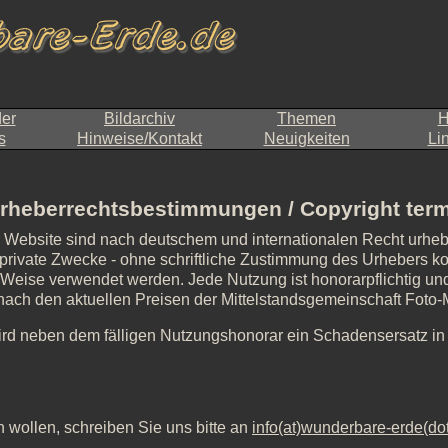
der
Bildarchiv
Themen
H
s
Hinweise/Kontakt
Neuigkeiten
Li
rheberrechtsbestimmungen / Copyright ter
r Website sind nach deutschem und internationalen Recht urheb
private Zwecke - ohne schriftliche Zustimmung des Urhebers kopie
d Weise verwendet werden. Jede Nutzung ist honorarpflichtig und 
, nach den aktuellen Preisen der Mittelstandsgemeinschaft Foto
ird neben dem fälligen Nutzungshonorar ein Schadensersatz i
 wollen, schreiben Sie uns bitte an
info(at)wunderbare-erde(do