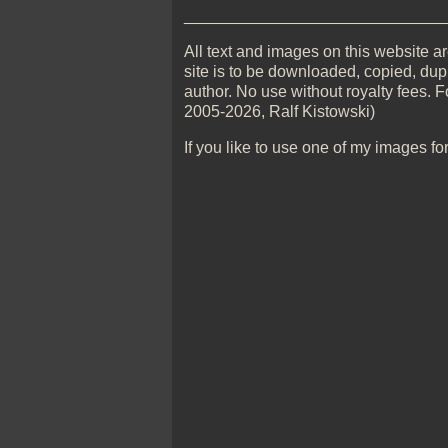
_____________________________
All text and images on this website are
site is to be downloaded, copied, dupl
author. No use without royalty fees. F
2005-2026, Ralf Kistowski)
If you like to use one of my images fo