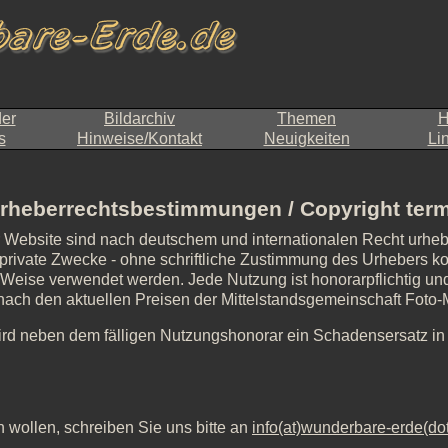
der
Bildarchiv
Themen
H
s
Hinweise/Kontakt
Neuigkeiten
Li
rheberrechtsbestimmungen / Copyright ter
r Website sind nach deutschem und internationalen Recht urheb
private Zwecke - ohne schriftliche Zustimmung des Urhebers kopie
d Weise verwendet werden. Jede Nutzung ist honorarpflichtig und 
, nach den aktuellen Preisen der Mittelstandsgemeinschaft Foto
ird neben dem fälligen Nutzungshonorar ein Schadensersatz i
 wollen, schreiben Sie uns bitte an
info(at)wunderbare-erde(do