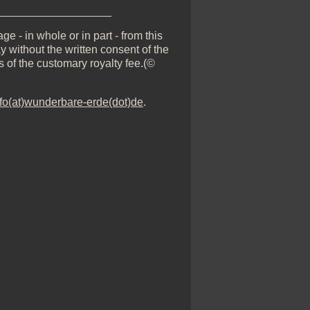
__________________
e - in whole or in part - from this
y without the written consent of the
s of the customary royalty fee.(©
nfo(at)wunderbare-erde(dot)de
.