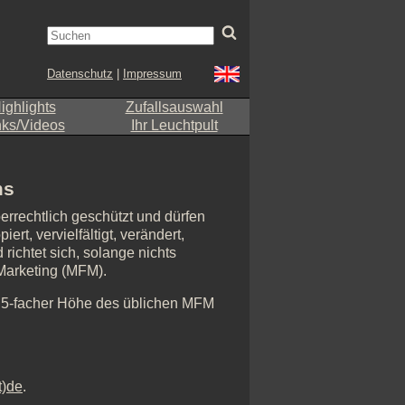
Datenschutz
|
Impressum
ighlights
Zufallsauswahl
nks/Videos
Ihr Leuchtpult
ms
errechtlich geschützt und dürfen
rt, vervielfältigt, verändert,
richtet sich, solange nichts
-Marketing (MFM).
n 5-facher Höhe des üblichen MFM
t)de
.