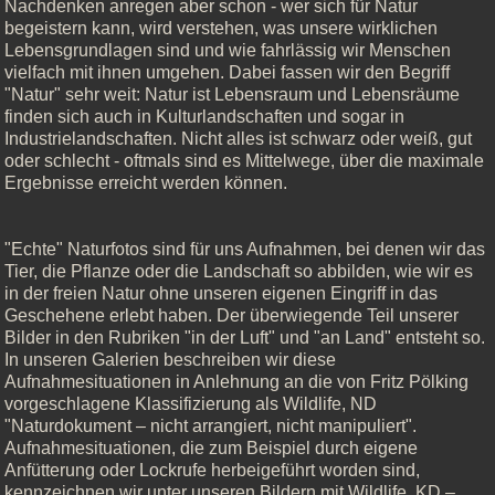
Nachdenken anregen aber schon - wer sich für Natur
begeistern kann, wird verstehen, was unsere wirklichen
Lebensgrundlagen sind und wie fahrlässig wir Menschen
vielfach mit ihnen umgehen. Dabei fassen wir den Begriff
"Natur" sehr weit: Natur ist Lebensraum und Lebensräume
finden sich auch in Kulturlandschaften und sogar in
Industrielandschaften. Nicht alles ist schwarz oder weiß, gut
oder schlecht - oftmals sind es Mittelwege, über die maximale
Ergebnisse erreicht werden können.
"Echte" Naturfotos sind für uns Aufnahmen, bei denen wir das
Tier, die Pflanze oder die Landschaft so abbilden, wie wir es
in der freien Natur ohne unseren eigenen Eingriff in das
Geschehene erlebt haben. Der überwiegende Teil unserer
Bilder in den Rubriken "in der Luft" und "an Land" entsteht so.
In unseren Galerien beschreiben wir diese
Aufnahmesituationen in Anlehnung an die von Fritz Pölking
vorgeschlagene Klassifizierung als Wildlife, ND
"Naturdokument – nicht arrangiert, nicht manipuliert".
Aufnahmesituationen, die zum Beispiel durch eigene
Anfütterung oder Lockrufe herbeigeführt worden sind,
kennzeichnen wir unter unseren Bildern mit Wildlife, KD –