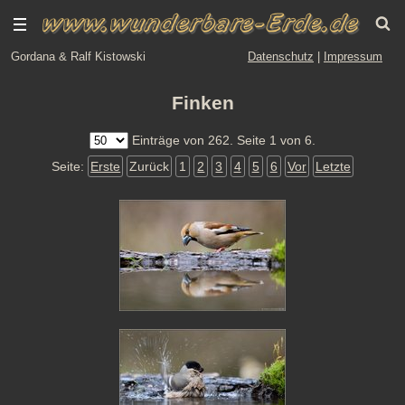
Gordana & Ralf Kistowski
Datenschutz
|
Impressum
Finken
Einträge von 262. Seite 1 von 6.
Seite:
Erste
Zurück
1
2
3
4
5
6
Vor
Letzte