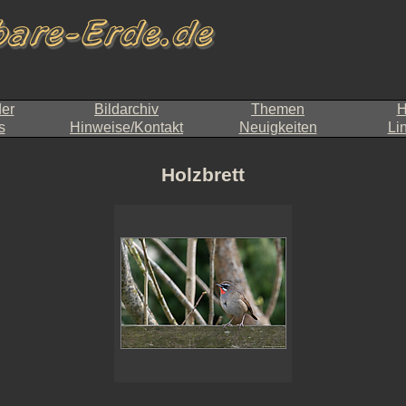
der
Bildarchiv
Themen
H
s
Hinweise/Kontakt
Neuigkeiten
Li
Holzbrett