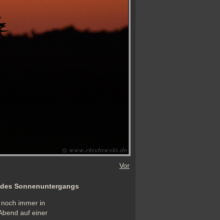
Vor
ht des Sonnenuntergangs
 noch immer in 
Abend auf einer 