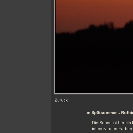
Zurück
im Spätsommer... Roth
Die Sonne ist bereits
intensiv roten Farben