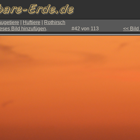
ugetiere
|
Huftiere
|
Rothirsch
eses Bild hinzufügen
.
#42 von 113
<< Bild