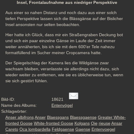
Insel, Frontalaufnahme aus niedriger Perspektive
Aus einer so nahen Distanz und noch dazu aus einer solch 
tiefen Perspektive lassen sich die Blässgänse auf der Bislicher 
Insel ansonsten nur selten beobachten.
Hier hatte ich Glück, dass mir ein Straßengraben Deckung bot 
und sich ein paar einzelne Gänse im Laufe der Zeit immer 
weiter annäherten, bis ich sie mit dem 600'er Tele nahezu 
formatfüllend im Sucher meiner Cropcamera hatte.
Der Spiegelschlag der Kamera lies die Wildgänse zwar 
wachsam bleiben, veranlasste sie allerdings nicht dazu, sich 
wieder weiter zu entfernen, wie sie es üblicherweise tun, wenn 
sie sich gestört fühlen.
Bild-ID:
18621
Name des Albums:
Entenvögel
Schlagwörter:
Anser albifrons
Anser
Blaessgans
Blaessgaense
Greater White-
fronted Goose
White-fronted Goose
Kolgans
Oie
rieuse
Ansar
Careto
Oca lombardella
Feldgaense
Gaense
Entenvoegel