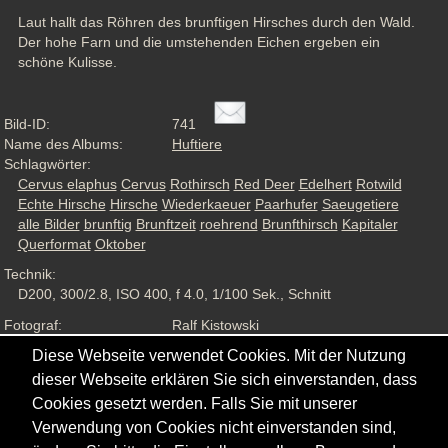
Laut hallt das Röhren des brunftigen Hirsches durch den Wald. 
Der hohe Farn und die umstehenden Eichen ergeben ein 
schöne Kulisse.
Bild-ID:
741
Name des Albums:
Huftiere
Schlagwörter:
Cervus elaphus
Cervus
Rothirsch
Red Deer
Edelhert
Rotwild
Echte Hirsche
Hirsche
Wiederkaeuer
Paarhufer
Saeugetiere
alle Bilder
brunftig
Brunftzeit
roehrend
Brunfthirsch
Kapitaler
Querformat
Oktober
Technik:
D200, 300/2.8, ISO 400, f 4.0, 1/100 Sek., Schnitt
Fotograf:
Ralf Kistowski
Aufnahmesituation:
Captive
Diese Webseite verwendet Cookies. Mit der Nutzung
Ansichten:
1930
dieser Webseite erklären Sie sich einverstanden, dass
Cookies gesetzt werden. Falls Sie mit unserer
Verwendung von Cookies nicht einverstanden sind,