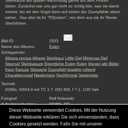
Steinkäuze am späten Nachmittag gerne auf dem Posten 
sitzen. Zunächst war uns gar nicht so richtig klar, was sie damit 
meinte, bis wir den Vogel dann auf einem der Zaunpfähle sitzen 
sahen.  Das also ist ihr "P(f)osten", von dem aus sie ihr Revier 
überblicken...
Bild-ID:
2933
Name des Albums:
Eulen
Schlagwörter:
Athene noctua
Athene
Steinkauz
Little Owl
Minervas Owl
Steenuil
Steinkaeuze
Eigentliche Eulen
Eulen
Voegel
alle Bilder
Kauz
Kaeuze
Sitzwarte
Zaunpfahl
tagaktiv
ruhend
Charaktervogel
Niederrhein
Hochformat
September
Technik:
D300s, 500/4.0 mit TC 1.7, ISO 400, f 7.1, 1/20 Sek.
Fotograf:
Ralf Kistowski
Aufnahmesituation:
Wildlife, ND
Ansichten:
1178
Diese Webseite verwendet Cookies. Mit der Nutzung
dieser Webseite erklären Sie sich einverstanden, dass
Cookies gesetzt werden. Falls Sie mit unserer