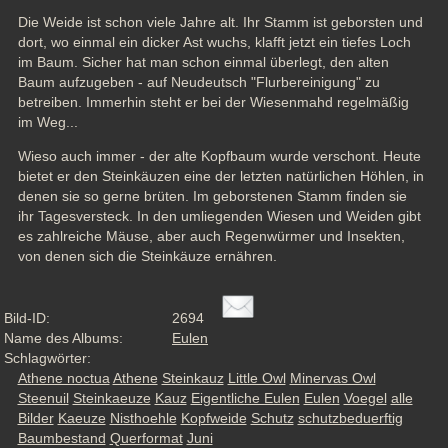
Die Weide ist schon viele Jahre alt. Ihr Stamm ist geborsten und 
dort, wo einmal ein dicker Ast wuchs, klafft jetzt ein tiefes Loch 
im Baum. Sicher hat man schon einmal überlegt, den alten 
Baum aufzugeben - auf Neudeutsch "Flurbereinigung" zu 
betreiben. Immerhin steht er bei der Wiesenmahd regelmäßig 
im Weg...
Wieso auch immer - der alte Kopfbaum wurde verschont. Heute 
bietet er den Steinkäuzen eine der letzten natürlichen Höhlen, in 
denen sie so gerne brüten. Im geborstenen Stamm finden sie 
ihr Tagesversteck. In den umliegenden Wiesen und Weiden gibt 
es zahlreiche Mäuse, aber auch Regenwürmer und Insekten, 
von denen sich die Steinkäuze ernähren.
Bild-ID:
2694
Name des Albums:
Eulen
Schlagwörter:
Athene noctua
Athene
Steinkauz
Little Owl
Minervas Owl
Steenuil
Steinkaeuze
Kauz
Eigentliche Eulen
Eulen
Voegel
alle
Bilder
Kaeuze
Nisthoehle
Kopfweide
Schutz
schutzbeduerftig
Baumbestand
Querformat
Juni