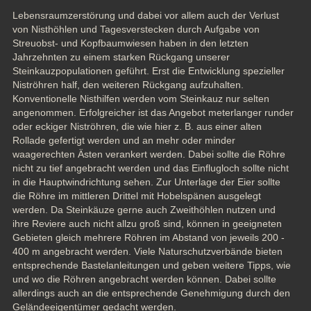
Lebensraumzerstörung und dabei vor allem auch der Verlust 
von Nisthöhlen und Tagesverstecken durch Aufgabe von 
Streuobst- und Kopfbaumwiesen haben in den letzten 
Jahrzehnten zu einem starken Rückgang unserer 
Steinkauzpopulationen geführt. Erst die Entwicklung spezieller 
Niströhren half, den weiteren Rückgang aufzuhalten. 
Konventionelle Nisthilfen werden vom Steinkauz nur selten 
angenommen. Erfolgreicher ist das Angebot meterlanger runder 
oder eckiger Niströhren, die wie hier z. B. aus einer alten 
Rollade gefertigt werden und an mehr oder minder 
waagerechten Ästen verankert werden. Dabei sollte die Röhre 
nicht zu tief angebracht werden und das Einflugloch sollte nicht 
in die Hauptwindrichtung sehen. Zur Unterlage der Eier sollte 
die Röhre im mittleren Drittel mit Hobelspänen ausgelegt 
werden. Da Steinkäuze gerne auch Zweithöhlen nutzen und 
ihre Reviere auch nicht allzu groß sind, können in geeigneten 
Gebieten gleich mehrere Röhren im Abstand von jeweils 200 - 
400 m angebracht werden. Viele Naturschutzverbände bieten 
entsprechende Bastelanleitungen und geben weitere Tipps, wie 
und wo die Röhren angebracht werden können. Dabei sollte 
allerdings auch an die entsprechende Genehmigung durch den 
Geländeeigentümer gedacht werden.