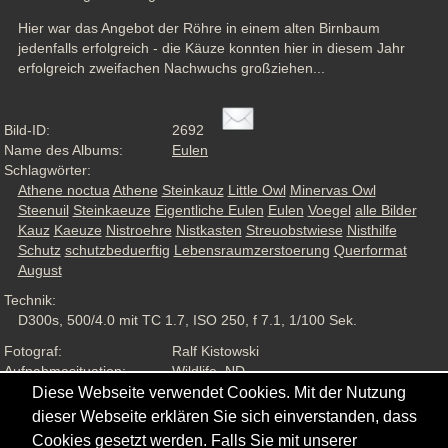
Hier war das Angebot der Röhre in einem alten Birnbaum 
jedenfalls erfolgreich - die Käuze konnten hier in diesem Jahr 
erfolgreich zweifachen Nachwuchs großziehen...
Bild-ID:
2692
Name des Albums:
Eulen
Schlagwörter:
Athene noctua
Athene
Steinkauz
Little Owl
Minervas Owl
Steenuil
Steinkaeuze
Eigentliche Eulen
Eulen
Voegel
alle Bilder
Kauz
Kaeuze
Nistroehre
Nistkasten
Streuobstwiese
Nisthilfe
Schutz
schutzbeduerftig
Lebensraumzerstoerung
Querformat
August
Technik:
D300s, 500/4.0 mit TC 1.7, ISO 250, f 7.1, 1/100 Sek.
Fotograf:
Ralf Kistowski
Aufnahmesituation:
Wildlife, ND
Ansichten:
1633
Diese Webseite verwendet Cookies. Mit der Nutzung
dieser Webseite erklären Sie sich einverstanden, dass
Cookies gesetzt werden. Falls Sie mit unserer