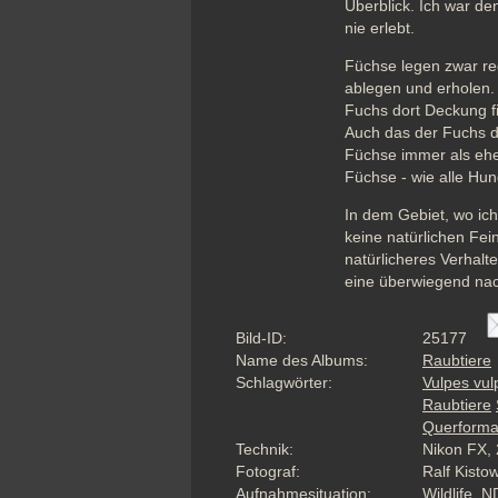
Überblick. Ich war den
nie erlebt. 
Füchse legen zwar re
ablegen und erholen. 
Fuchs dort Deckung fin
Auch das der Fuchs d
Füchse immer als ehe
Füchse - wie alle Hu
In dem Gebiet, wo ich
keine natürlichen Fein
natürlicheres Verhalt
eine überwiegend nac
Bild-ID:
25177
Name des Albums:
Raubtiere
Schlagwörter:
Vulpes vul
Raubtiere
Querforma
Technik:
Nikon FX, 
Fotograf:
Ralf Kisto
Aufnahmesituation:
Wildlife, N