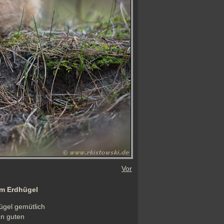
Vor
em Erdhügel
gel gemütlich 
n guten 