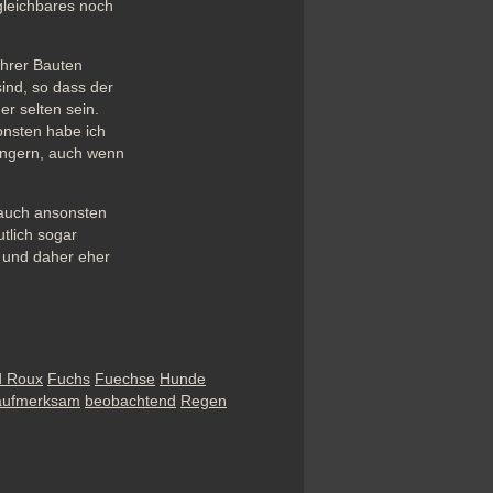
gleichbares noch 
hrer Bauten 
ind, so dass der 
r selten sein. 
nsten habe ich 
gern, auch wenn  
 auch ansonsten 
tlich sogar 
 und daher eher 
d Roux
Fuchs
Fuechse
Hunde
aufmerksam
beobachtend
Regen