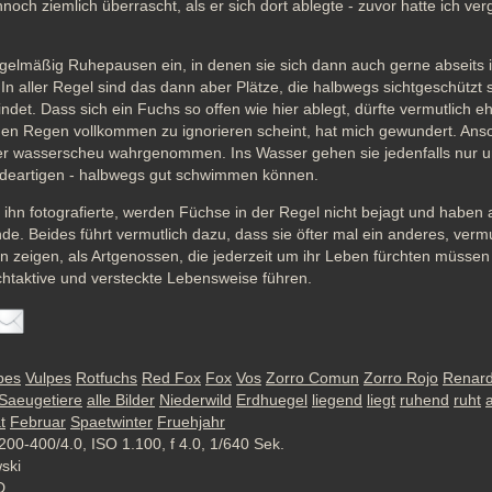
noch ziemlich überrascht, als er sich dort ablegte - zuvor hatte ich ver
gelmäßig Ruhepausen ein, in denen sie sich dann auch gerne abseits i
In aller Regel sind das dann aber Plätze, die halbwegs sichtgeschützt s
det. Dass sich ein Fuchs so offen wie hier ablegt, dürfte vermutlich ehe
en Regen vollkommen zu ignorieren scheint, hat mich gewundert. Anso
r wasserscheu wahrgenommen. Ins Wasser gehen sie jedenfalls nur un
ndeartigen - halbwegs gut schwimmen können.
 ihn fotografierte, werden Füchse in der Regel nicht bejagt und haben
de. Beides führt vermutlich dazu, dass sie öfter mal ein anderes, vermu
en zeigen, als Artgenossen, die jederzeit um ihr Leben fürchten müssen
htaktive und versteckte Lebensweise führen.
pes
Vulpes
Rotfuchs
Red Fox
Fox
Vos
Zorro Comun
Zorro Rojo
Renar
Saeugetiere
alle Bilder
Niederwild
Erdhuegel
liegend
liegt
ruhend
ruht
t
Februar
Spaetwinter
Fruehjahr
200-400/4.0, ISO 1.100, f 4.0, 1/640 Sek.
wski
D