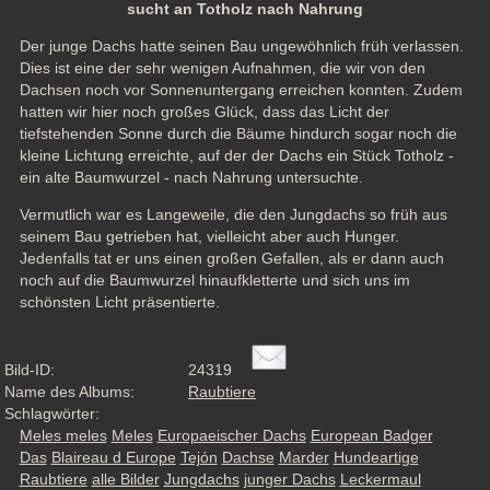
sucht an Totholz nach Nahrung
Der junge Dachs hatte seinen Bau ungewöhnlich früh verlassen. 
Dies ist eine der sehr wenigen Aufnahmen, die wir von den 
Dachsen noch vor Sonnenuntergang erreichen konnten. Zudem 
hatten wir hier noch großes Glück, dass das Licht der 
tiefstehenden Sonne durch die Bäume hindurch sogar noch die 
kleine Lichtung erreichte, auf der der Dachs ein Stück Totholz - 
ein alte Baumwurzel - nach Nahrung untersuchte. 
Vermutlich war es Langeweile, die den Jungdachs so früh aus 
seinem Bau getrieben hat, vielleicht aber auch Hunger. 
Jedenfalls tat er uns einen großen Gefallen, als er dann auch 
noch auf die Baumwurzel hinaufkletterte und sich uns im 
schönsten Licht präsentierte.
Bild-ID:
24319
Name des Albums:
Raubtiere
Schlagwörter:
Meles meles
Meles
Europaeischer Dachs
European Badger
Das
Blaireau d Europe
Tejón
Dachse
Marder
Hundeartige
Raubtiere
alle Bilder
Jungdachs
junger Dachs
Leckermaul