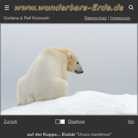
Gordana & Ralf Kistowski
Datenschutz
|
Impressum
Zurück
Diashow
Vor
auf der Kuppe... Eisbär
*Ursus maritimus*