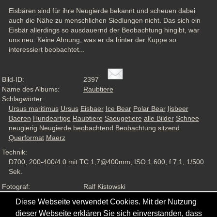
Eisbären sind für ihre Neugierde bekannt und scheuen dabei 
auch die Nähe zu menschlichen Siedlungen nicht. Das sich ein 
Eisbär allerdings so ausdauernd der Beobachtung hingibt, war 
uns neu. Keine Ahnung, was er da hinter der Kuppe so 
interessiert beobachtet...
Bild-ID:
2397
Name des Albums:
Raubtiere
Schlagwörter:
Ursus maritimus
Ursus
Eisbaer
Ice Bear
Polar Bear
Ijsbeer
Baeren
Hundeartige
Raubtiere
Saeugetiere
alle Bilder
Schnee
neugierig
Neugierde
beobachtend
Beobachtung
sitzend
Querformat
Maerz
Technik:
D700, 200-400/4.0 mit TC 1,7@400mm, ISO 1.600, f 7.1, 1/500
Sek.
Fotograf:
Ralf Kistowski
Aufnahmesituation:
Captive
Diese Webseite verwendet Cookies. Mit der Nutzung
Ansichten:
1016
dieser Webseite erklären Sie sich einverstanden, dass