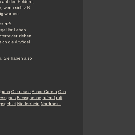
auf den Feldern, 
, wenn sich z.B 
ig warnen.
 ruft. 
gel ihr Leben 
errevier ziehen 
ch die Altvögel 
 Sie haben also 
lgans
Oie rieuse
Ansar Careto
Oca
lessgans
Blessgaense
rufend
ruft
gsgebiet
Niederrhein
Nordrhein-