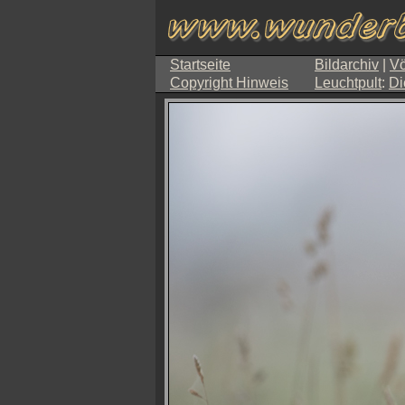
Startseite
Bildarchiv
|
Vö
Copyright Hinweis
Leuchtpult
:
Di