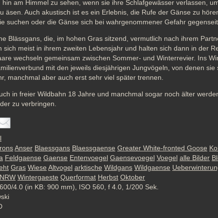
hin am Himmel zu sehen, wenn sie ihre Schlafgewässer verlassen, um 
äsen. Auch akustisch ist es ein Erlebnis, die Rufe der Gänse zu hören
ilie suchen oder die Gänse sich bei wahrgenommener Gefahr gegenseit
lne Blässgans, die, im hohen Gras sitzend, vermutlich nach ihrem Partner
sich meist in ihrem zweiten Lebensjahr und halten sich dann in der Re
Paare wechseln gemeinsam zwischen Sommer- und Winterrevier. Ins Wint
amilienverbund mit den jeweils diesjährigen Jungvögeln, von denen sie si
r, manchmal aber auch erst sehr viel später trennen.
ch in freier Wildbahn 18 Jahre und manchmal sogar noch älter werden.
nder zu verbringen.
l
frons
Anser
Blaessgans
Blaessgaense
Greater White-fronted Goose
Ko
a
Feldgaense
Gaense
Entenvoegel
Gaensevoegel
Voegel
alle Bilder
B
eht
Gras
Wiese
Altvogel
arktische
Wildgans
Wildgaense
Ueberwinterun
NRW
Wintergaeste
Querformat
Herbst
Oktober
600/4.0 (in KB: 900 mm), ISO 560, f 4.0, 1/200 Sek.
wski
D