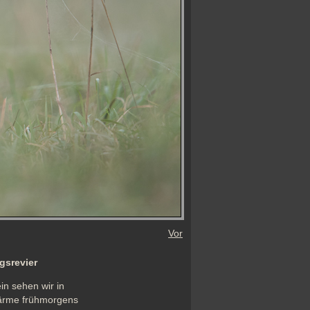
Vor
gsrevier
n sehen wir in 
ärme frühmorgens 