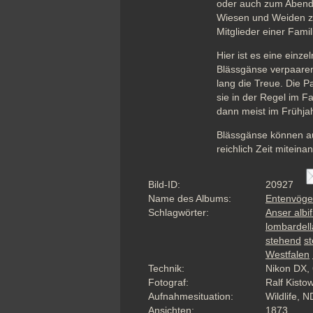
oder auch zum Abend 
Wiesen und Weiden zu 
Mitglieder einer Fam
Hier ist es eine einze
Blässgänse verpaaren 
lang die Treue. Die 
sie in der Regel im F
dann meist im Frühjah
Blässgänse können au
reichlich Zeit miteina
Bild-ID:
20927
Name des Albums:
Entenvöge
Schlagwörter:
Anser albi
lombardell
stehend
st
Westfalen
Technik:
Nikon DX, 
Fotograf:
Ralf Kisto
Aufnahmesituation:
Wildlife, N
Ansichten:
1873