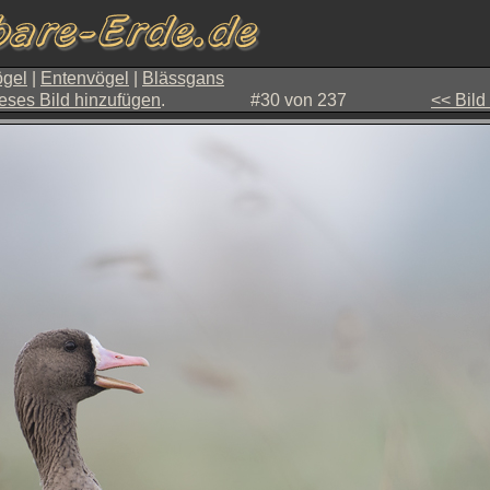
gel
|
Entenvögel
|
Blässgans
eses Bild hinzufügen
.
#30 von 237
<< Bild