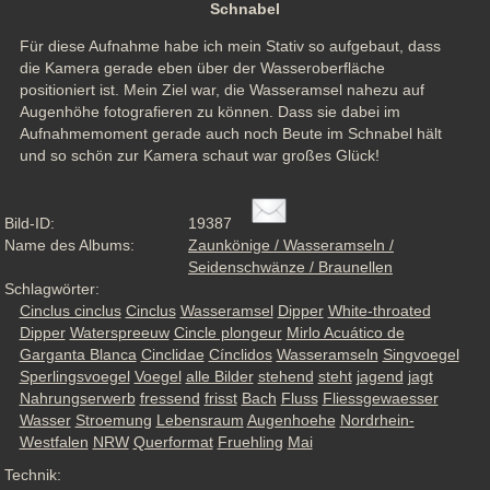
Schnabel
Für diese Aufnahme habe ich mein Stativ so aufgebaut, dass 
die Kamera gerade eben über der Wasseroberfläche 
positioniert ist. Mein Ziel war, die Wasseramsel nahezu auf 
Augenhöhe fotografieren zu können. Dass sie dabei im 
Aufnahmemoment gerade auch noch Beute im Schnabel hält 
und so schön zur Kamera schaut war großes Glück!
Bild-ID:
19387
Name des Albums:
Zaunkönige / Wasseramseln /
Seidenschwänze / Braunellen
Schlagwörter:
Cinclus cinclus
Cinclus
Wasseramsel
Dipper
White-throated
Dipper
Waterspreeuw
Cincle plongeur
Mirlo Acuático de
Garganta Blanca
Cinclidae
Cínclidos
Wasseramseln
Singvoegel
Sperlingsvoegel
Voegel
alle Bilder
stehend
steht
jagend
jagt
Nahrungserwerb
fressend
frisst
Bach
Fluss
Fliessgewaesser
Wasser
Stroemung
Lebensraum
Augenhoehe
Nordrhein-
Westfalen
NRW
Querformat
Fruehling
Mai
Technik: