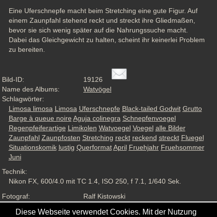
Eine Uferschnepfe macht beim Stretching eine gute Figur. Auf 
einem Zaunpfahl stehend reckt und streckt ihre Gliedmaßen, 
bevor sie sich wenig später auf die Nahrungssuche macht. 
Dabei das Gleichgewicht zu halten, scheint ihr keinerlei Problem 
zu bereiten.
Bild-ID:
19126
Name des Albums:
Watvögel
Schlagwörter:
Limosa limosa
Limosa
Uferschnepfe
Black-tailed Godwit
Grutto
Barge à queue noire
Aguja colinegra
Schnepfenvoegel
Regenpfeiferartige
Limikolen
Watvoegel
Voegel
alle Bilder
Zaunpfahl
Zaunpfosten
Stretching
reckt
reckend
streckt
Fluegel
Situationskomik
lustig
Querformat
April
Fruehjahr
Fruehsommer
Juni
Technik:
Nikon FX, 600/4.0 mit TC 1.4, ISO 250, f 7.1, 1/640 Sek.
Fotograf:
Ralf Kistowski
Aufnahmesituation:
Wildlife, ND
Diese Webseite verwendet Cookies. Mit der Nutzung
Ansichten:
1391