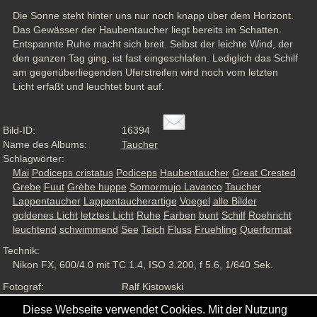
Die Sonne steht hinter uns nur noch knapp über dem Horizont. 
Das Gewässer der Haubentaucher liegt bereits im Schatten. 
Entspannte Ruhe macht sich breit. Selbst der leichte Wind, der 
den ganzen Tag ging, ist fast eingeschlafen. Lediglich das Schilf 
am gegenüberliegenden Uferstreifen wird noch vom letzten 
Licht erfaßt und leuchtet bunt auf.
Bild-ID:
16394
Name des Albums:
Taucher
Schlagwörter:
Mai
Podiceps cristatus
Podiceps
Haubentaucher
Great Crested
Grebe
Fuut
Grèbe huppe
Somormujo Lavanco
Taucher
Lappentaucher
Lappentaucherartige
Voegel
alle Bilder
goldenes Licht
letztes Licht
Ruhe
Farben
bunt
Schilf
Roehricht
leuchtend
schwimmend
See
Teich
Fluss
Fruehling
Querformat
Technik:
Nikon FX, 600/4.0 mit TC 1.4, ISO 3.200, f 5.6, 1/640 Sek.
Fotograf:
Ralf Kistowski
Aufnahmesituation:
Wildlife, ND
Diese Webseite verwendet Cookies. Mit der Nutzung
Ansichten:
1388