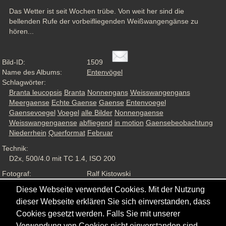
Das Wetter ist seit Wochen trübe. Von weit her sind die 
bellenden Rufe der vorbeifliegenden Weißwangengänse zu 
hören...
Bild-ID:
1509
Name des Albums:
Entenvögel
Schlagwörter:
Branta leucopsis
Branta
Nonnengans
Weisswangengans
Meergaense
Echte Gaense
Gaense
Entenvoegel
Gaensevoegel
Voegel
alle Bilder
Nonnengaense
Weisswangengaense
abfliegend
in motion
Gaensebeobachtung
Niederrhein
Querformat
Februar
Technik:
D2x, 500/4.0 mit TC 1.4, ISO 200
Fotograf:
Ralf Kistowski
Aufnahmesituation:
Wildlife, ND
Diese Webseite verwendet Cookies. Mit der Nutzung
Ansichten:
975
dieser Webseite erklären Sie sich einverstanden, dass
Cookies gesetzt werden. Falls Sie mit unserer
Verwendung von Cookies nicht einverstanden sind,