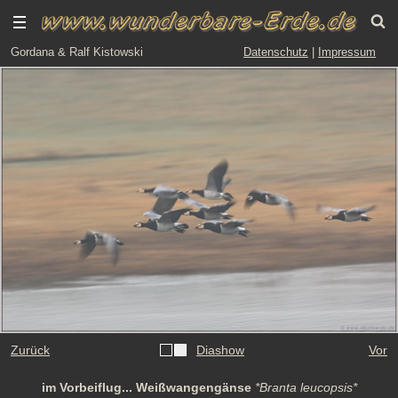
Gordana & Ralf Kistowski
Datenschutz
|
Impressum
Zurück
Diashow
Vor
im Vorbeiflug... Weißwangengänse
*Branta leucopsis*