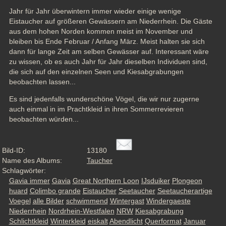
Jahr für Jahr überwintern immer wieder einige wenige 
Eistaucher auf größeren Gewässern am Niederrhein. Die Gäste 
aus dem hohen Norden kommen meist im November und 
bleiben bis Ende Februar / Anfang März. Meist halten sie sich 
dann für lange Zeit am selben Gewässer auf. Interessant wäre 
zu wissen, ob es auch Jahr für Jahr dieselben Individuen sind, 
die sich auf den einzelnen Seen und Kiesabgrabungen 
beobachten lassen...
Es sind jedenfalls wunderschöne Vögel, die wir nur zugerne 
auch einmal in im Prachtkleid in ihren Sommerrevieren 
beobachten würden...
Bild-ID:
13180
Name des Albums:
Taucher
Schlagwörter:
Gavia immer
Gavia
Great Northern Loon
IJsduiker
Plongeon
huard
Colimbo grande
Eistaucher
Seetaucher
Seetaucherartige
Voegel
alle Bilder
schwimmend
Wintergast
Windergaeste
Niederrhein
Nordrhein-Westfalen
NRW
Kiesabgrabung
Schlichtkleid
Winterkleid
eiskalt
Abendlicht
Querformat
Januar