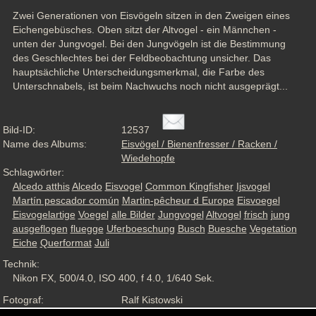
Zwei Generationen von Eisvögeln sitzen in den Zweigen eines 
Eichengebüsches. Oben sitzt der Altvogel - ein Männchen - 
unten der Jungvogel. Bei den Jungvögeln ist die Bestimmung 
des Geschlechtes bei der Feldbeobachtung unsicher. Das 
hauptsächliche Unterscheidungsmerkmal, die Farbe des 
Unterschnabels, ist beim Nachwuchs noch nicht ausgeprägt...
Bild-ID:
12537
Name des Albums:
Eisvögel / Bienenfresser / Racken /
Wiedehopfe
Schlagwörter:
Alcedo atthis
Alcedo
Eisvogel
Common Kingfisher
Ijsvogel
Martín pescador común
Martin-pêcheur d Europe
Eisvoegel
Eisvogelartige
Voegel
alle Bilder
Jungvogel
Altvogel
frisch
jung
ausgeflogen
fluegge
Uferboeschung
Busch
Buesche
Vegetation
Eiche
Querformat
Juli
Technik:
Nikon FX, 500/4.0, ISO 400, f 4.0, 1/640 Sek.
Fotograf:
Ralf Kistowski
Aufnahmesituation:
Wildlife, ND