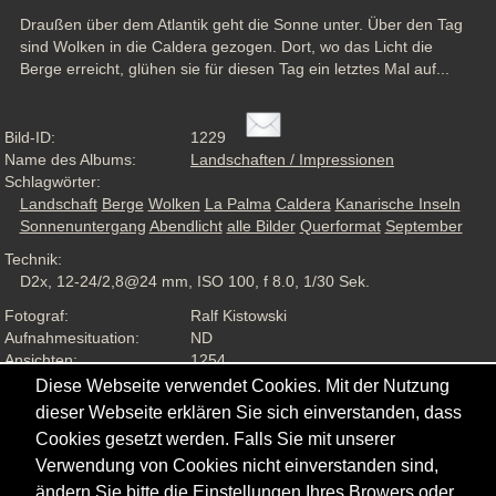
Draußen über dem Atlantik geht die Sonne unter. Über den Tag 
sind Wolken in die Caldera gezogen. Dort, wo das Licht die 
Berge erreicht, glühen sie für diesen Tag ein letztes Mal auf...
Bild-ID:
1229
Name des Albums:
Landschaften / Impressionen
Schlagwörter:
Landschaft
Berge
Wolken
La Palma
Caldera
Kanarische Inseln
Sonnenuntergang
Abendlicht
alle Bilder
Querformat
September
Technik:
D2x, 12-24/2,8@24 mm, ISO 100, f 8.0, 1/30 Sek.
Fotograf:
Ralf Kistowski
Aufnahmesituation:
ND
Ansichten:
1254
Diese Webseite verwendet Cookies. Mit der Nutzung
dieser Webseite erklären Sie sich einverstanden, dass
Cookies gesetzt werden. Falls Sie mit unserer
Verwendung von Cookies nicht einverstanden sind,
ändern Sie bitte die Einstellungen Ihres Browers oder