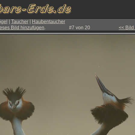
gel
|
Taucher
|
Haubentaucher
eses Bild hinzufügen
.
#7 von 20
<< Bild