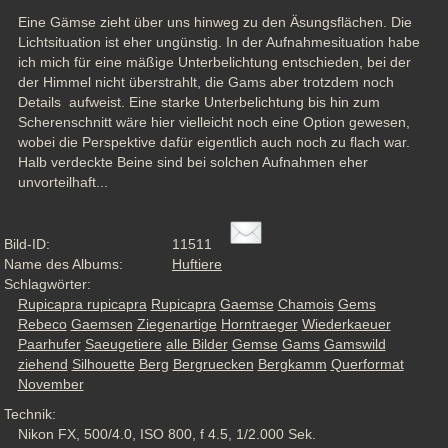
Eine Gämse zieht über uns hinweg zu den Äsungsflächen. Die 
Lichtsituation ist eher ungünstig. In der Aufnahmesituation habe 
ich mich für eine mäßige Unterbelichtung entschieden, bei der 
der Himmel nicht überstrahlt, die Gams aber trotzdem noch 
Details  aufweist. Eine starke Unterbelichtung bis hin zum 
Scherenschnitt wäre hier vielleicht noch eine Option gewesen, 
wobei die Perspektive dafür eigentlich auch noch zu flach war. 
Halb verdeckte Beine sind bei solchen Aufnahmen eher 
unvorteilhaft...
Bild-ID:
11511
Name des Albums:
Huftiere
Schlagwörter:
Rupicapra rupicapra
Rupicapra
Gaemse
Chamois
Gems
Rebeco
Gaemsen
Ziegenartige
Horntraeger
Wiederkaeuer
Paarhufer
Saeugetiere
alle Bilder
Gemse
Gams
Gamswild
ziehend
Silhouette
Berg
Bergruecken
Bergkamm
Querformat
November
Technik:
Nikon FX, 500/4.0, ISO 800, f 4.5, 1/2.000 Sek.