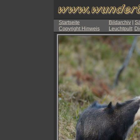
Startseite
Bildarchiv
|
Sä
Copyright Hinweis
Leuchtpult
:
Di