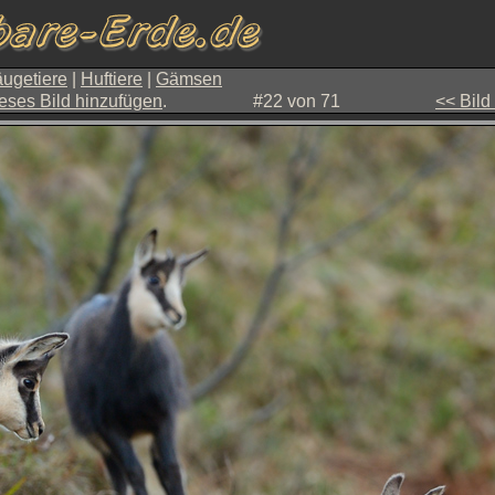
ugetiere
|
Huftiere
|
Gämsen
eses Bild hinzufügen
.
#22 von 71
<< Bild