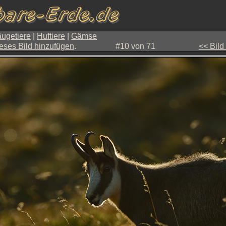
ugetiere
|
Huftiere
|
Gämse
eses Bild hinzufügen
.
#10 von 71
<< Bild