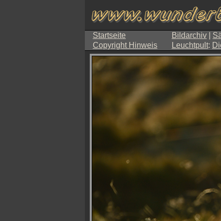
Startseite
Bildarchiv
|
Sä
Copyright Hinweis
Leuchtpult
:
Di