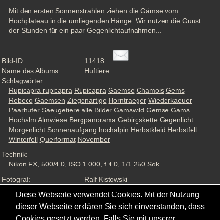
Mit den ersten Sonnenstrahlen ziehen die Gämse vom 
Hochplateau in die umliegenden Hänge. Wir nutzen die Gunst 
der Stunden für ein paar Gegenlichtaufnahmen...
Bild-ID:
11418
Name des Albums:
Huftiere
Schlagwörter:
Rupicapra rupicapra
Rupicapra
Gaemse
Chamois
Gems
Rebeco
Gaemsen
Ziegenartige
Horntraeger
Wiederkaeuer
Paarhufer
Saeugetiere
alle Bilder
Gamswild
Gemse
Gams
Hochalm
Almwiese
Bergpanorama
Gebirgskette
Gegenlicht
Morgenlicht
Sonnenaufgang
hochalpin
Herbstkleid
Herbstfell
Winterfell
Querformat
November
Technik:
Nikon FX, 500/4.0, ISO 1.000, f 4.0, 1/1.250 Sek.
Fotograf:
Ralf Kistowski
Aufnahmesituation:
Wildlife, ND
Diese Webseite verwendet Cookies. Mit der Nutzung
Ansichten:
1538
dieser Webseite erklären Sie sich einverstanden, dass
Cookies gesetzt werden. Falls Sie mit unserer