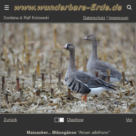
Gordana & Ralf Kistowski
Datenschutz
|
Impressum
Zurück
Diashow
Vor
Maisacker... Blässgänse
*Anser albifrons*