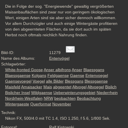
Die in Folge der sog. "Energiewende" gewaltig vergrößerten 
Maisanbauflächen sind zwar nur von geringem ökologischen 
Wert, einigen Arten sind sie aber sicher dennoch willkommen. 
Vor allem Durchzügler und auch einige Wintergäste profitieren 
von den abgeernteten Flächen, da sie dort auch im späten 
Herbst noch oftmals reichlich Nahrung finden.
Bild-ID:
11279
Name des Albums:
Entenvögel
Schlagwörter:
White-fronted Goose
Anser albifrons
Anser
Blaessgans
Blaessgaense
Kolgans
Feldgaense
Gaense
Entenvoegel
Gaensevoegel
Voegel
alle Bilder
Blessgans
Blessgaense
Maisfeld
Amaisacker
Mais
abgeentet
Altvogel
Altvoegel
Bislich
Bislicher Insel
Wildgaense
Ueberwinterungsgebiet
Niederrhein
Nordrhein-Westfalen
NRW
beobachten
Beobachtung
Wintergaeste
Querformat
November
Technik:
Nikon FX, 500/4.0 mit TC 1.4, ISO 1.250, f 5.6, 1/800 Sek.
Fotograf:
Ralf Kistowski